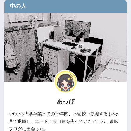
中の人
あっぴ
小6から大学卒業までの10年間、不登校⇒就職するも3ヶ
月で退職し、ニートに⇒自信を失っていたところ、趣味
ブログに出会った。