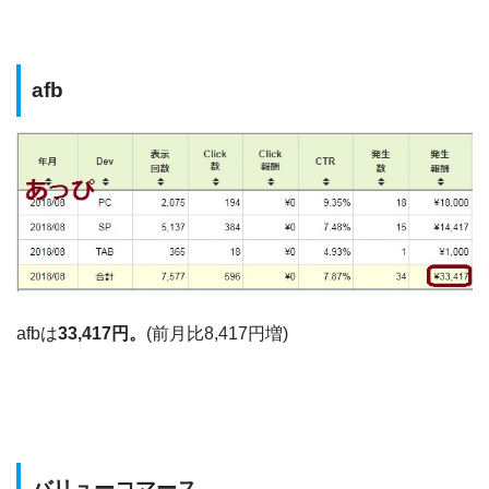
afb
afbは
33,417円。
(前月比8,417円増)
バリューコマース