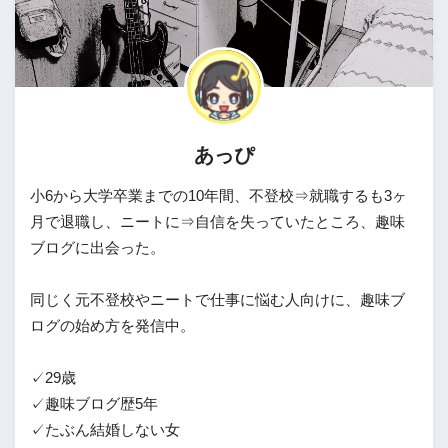
あっぴ
小6から大学卒業までの10年間、不登校⇒就職するも3ヶ
月で退職し、ニートに⇒自信を失っていたところ、趣味
ブログに出会った。
同じく元不登校やニートで仕事に悩む人向けに、趣味ブ
ログの始め方を発信中。
✓29歳
✓趣味ブログ歴5年
✓たぶん結婚しない女