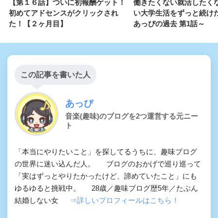
【第１６話】ついに初報酬ゲット！
働きたくない就活したく
初めてアドセンスがクリックされ
い大学生活をずっと続け
た！【２ヶ月目】
あっぴの過去 第1話～
この記事を書いた人
あっぴ
音楽(趣味)のブログを2つ運営する元ニー
ト
「本当にやりたいこと」を探してるうちに、趣味ブログ
の世界に迷い込んだ人。 ブログのおかげで巡り巡って
「実はずっとやりたかったけど、諦めていたこと」にも
ゆるゆると挑戦中。 28歳／趣味ブログ歴5年／たぶん
結婚しない女
⇒詳しいプロフィールはこちら！