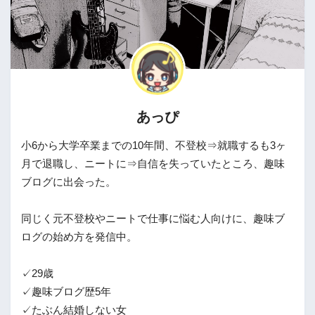
あっぴ
小6から大学卒業までの10年間、不登校⇒就職するも3ヶ
月で退職し、ニートに⇒自信を失っていたところ、趣味
ブログに出会った。
同じく元不登校やニートで仕事に悩む人向けに、趣味ブ
ログの始め方を発信中。
✓29歳
✓趣味ブログ歴5年
✓たぶん結婚しない女