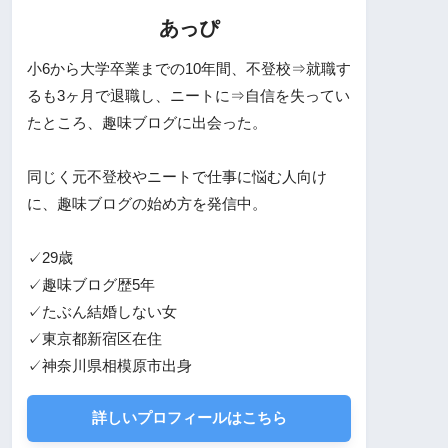
あっぴ
小6から大学卒業までの10年間、不登校⇒就職す
るも3ヶ月で退職し、ニートに⇒自信を失ってい
たところ、趣味ブログに出会った。
同じく元不登校やニートで仕事に悩む人向け
に、趣味ブログの始め方を発信中。
✓29歳
✓趣味ブログ歴5年
✓たぶん結婚しない女
✓東京都新宿区在住
✓神奈川県相模原市出身
詳しいプロフィールはこちら