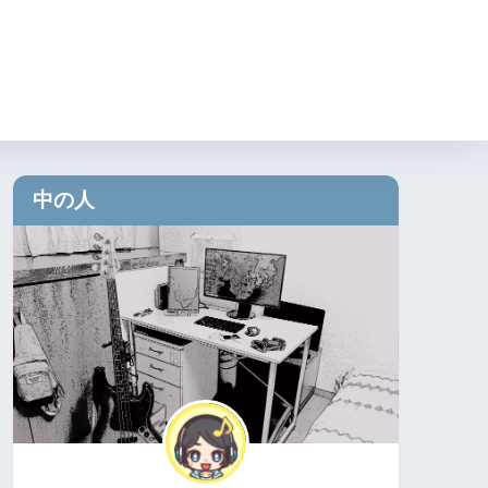
り方
⑤読者さんの集め方
中の人