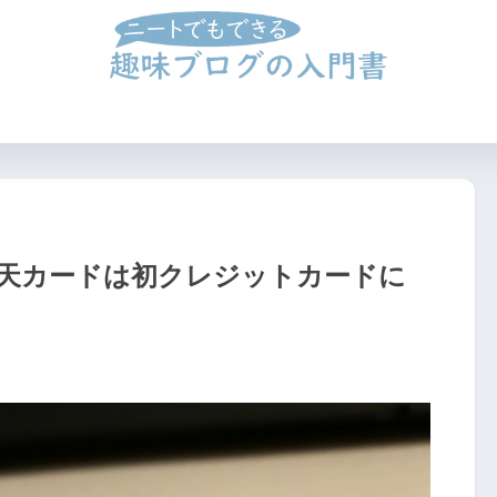
②ブログの開設&設定方法
③記事のつくり方
④収益化のや
天カードは初クレジットカードに