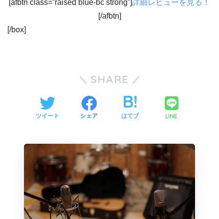
[afbtn class=”raised blue-bc strong”]
詳細レビューを見る！
[/afbtn]
[/box]
SHARE
LINE
ツイート
シェア
はてブ