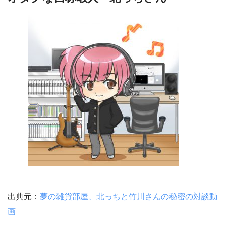
出典元：
夢の雑貨部屋、北っちと竹川さんの秘密の対談動
画