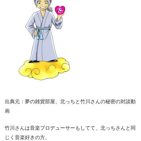
出典元：夢の雑貨部屋、北っちと竹川さんの秘密の対談動
画
竹川さんは音楽プロデューサーもしてて、北っちさんと同
じく音楽好きの方。