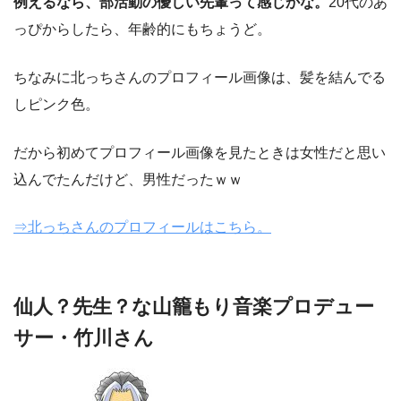
例えるなら、部活動の優しい先輩って感じかな。
20代のあ
っぴからしたら、年齢的にもちょうど。
ちなみに北っちさんのプロフィール画像は、髪を結んでる
しピンク色。
だから初めてプロフィール画像を見たときは女性だと思い
込んでたんだけど、男性だったｗｗ
⇒北っちさんのプロフィールはこちら。
仙人？先生？な山籠もり音楽プロデュー
サー・竹川さん