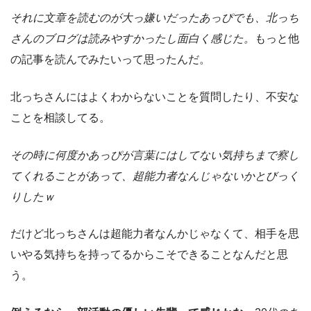
それに文章を読むのが大っ嫌いだったあっぴでも、北っち
さんのブログは読みやすかったし面白く感じた。
もっと他
の記事を読んでみたいって思ったんだ。
北っちさんにはよくわからないことを質問したり、不安な
ことを相談してる。
その時に何度かあっぴが言葉にはしてない気持ちまで察し
てくれることがあって、超能力者なんじゃないかとびっく
りしたｗ
だけど北っちさんは超能力者なんかじゃなくて、相手を思
いやる気持ちを持ってるからこそできることなんだと思
う。