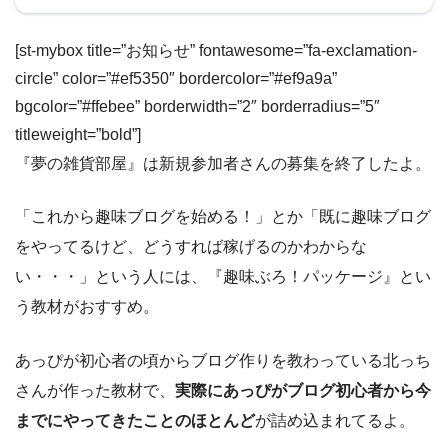
[st-mybox title=”お知らせ” fontawesome=”fa-exclamation-
circle” color=”#ef5350″ bordercolor=”#ef9a9a”
bgcolor=”#ffebee” borderwidth=”2″ borderradius=”5″
titleweight=”bold”]
『夢の雑貨部屋』は新規参加者さんの募集を終了したよ。
「これから趣味ブログを始める！」とか「既に趣味ブログ
をやってるけど、どうすれば稼げるのかわからな
い・・・」という人には、『趣味ぶろ！パッケージ』とい
う教材がおすすめ。
あっぴが初心者の頃からブログ作りを教わっている北っち
さんが作った教材で、
実際にあっぴがブログ初心者から今
までにやってきたことのほとんど
が詰め込まれてるよ。