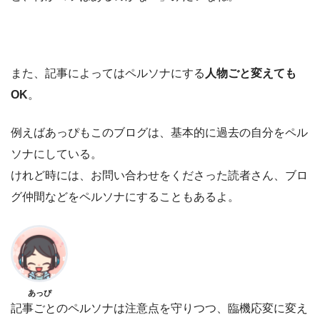
また、記事によってはペルソナにする
人物ごと変えても
OK
。
例えばあっぴもこのブログは、基本的に過去の自分をペル
ソナにしている。
けれど時には、お問い合わせをくださった読者さん、ブロ
グ仲間などをペルソナにすることもあるよ。
あっぴ
記事ごとのペルソナは注意点を守りつつ、臨機応変に変え