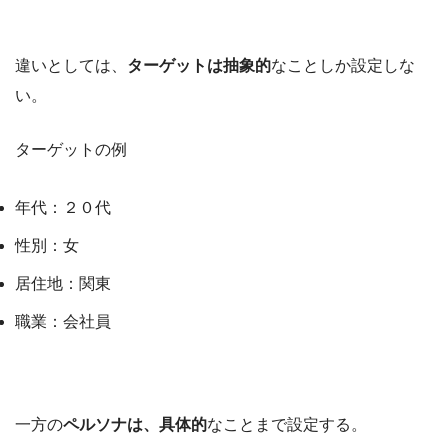
違いとしては、
ターゲットは抽象的
なことしか設定しな
い。
ターゲットの例
年代：２０代
性別：女
居住地：関東
職業：会社員
一方の
ペルソナは、具体的
なことまで設定する。