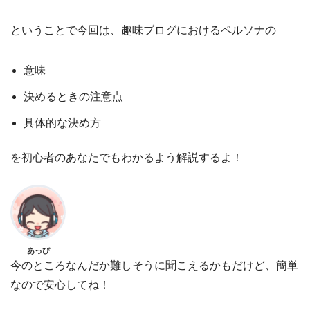
ということで今回は、趣味ブログにおけるペルソナの
意味
決めるときの注意点
具体的な決め方
を初心者のあなたでもわかるよう解説するよ！
あっぴ
今のところなんだか難しそうに聞こえるかもだけど、簡単
なので安心してね！