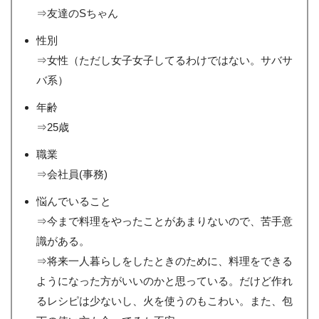
⇒友達のSちゃん
性別
⇒女性（ただし女子女子してるわけではない。サバサ
バ系）
年齢
⇒25歳
職業
⇒会社員(事務)
悩んでいること
⇒今まで料理をやったことがあまりないので、苦手意
識がある。
⇒将来一人暮らしをしたときのために、料理をできる
ようになった方がいいのかと思っている。だけど作れ
るレシピは少ないし、火を使うのもこわい。また、包