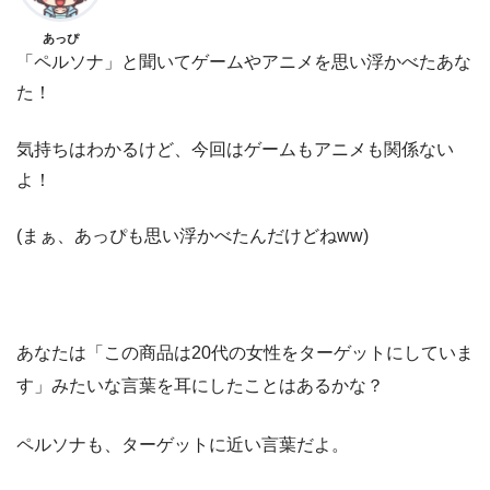
あっぴ
「ペルソナ」と聞いてゲームやアニメを思い浮かべたあな
た！
気持ちはわかるけど、今回はゲームもアニメも関係ない
よ！
(まぁ、あっぴも思い浮かべたんだけどねww)
あなたは「この商品は20代の女性をターゲットにしていま
す」みたいな言葉を耳にしたことはあるかな？
ペルソナも、ターゲットに近い言葉だよ。