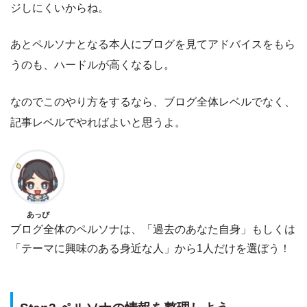
ジしにくいからね。
あとペルソナとなる本人にブログを見てアドバイスをもら
うのも、ハードルが高くなるし。
なのでこのやり方をするなら、ブログ全体レベルでなく、
記事レベルでやればよいと思うよ。
あっぴ
ブログ全体のペルソナは、「過去のあなた自身」もしくは
「テーマに興味のある身近な人」から1人だけを選ぼう！