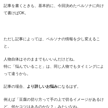
記事を書くときも、基本的に、今回決めたペルソナに向け
て書けばOK。
ただし記事によっては、ペルソナの情報を少し変えるこ
と。
人物自体はそのままでもいいんだけどね。
特に「悩んでいること」は、同じ人物でもタイミングによ
って違うから。
記事の場合、
より詳しいお悩み
になるはず。
例えば「豆腐の切り方って手の上で切るイメージがあるけ
ど、何かコツはあるのかな？」みたいなね。