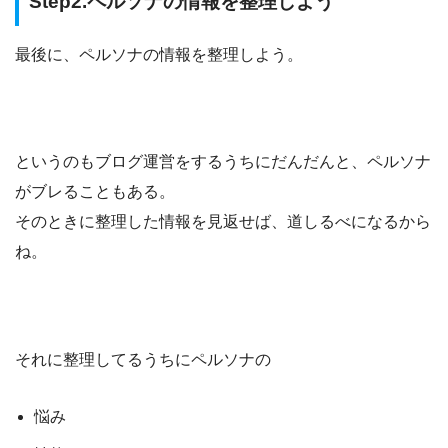
Step2.ペルソナの情報を整理しよう
最後に、ペルソナの情報を整理しよう。
というのもブログ運営をするうちにだんだんと、ペルソナ
がブレることもある。
そのときに整理した情報を見返せば、道しるべになるから
ね。
それに整理してるうちにペルソナの
悩み