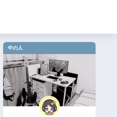
り方
⑤読者さんの集め方
中の人