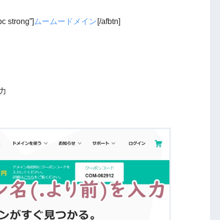
bc strong”]
ムームードメイン
[/afbtn]
力