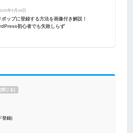
2020年9月24日
リポップに登録する方法を画像付き解説！
rdPress初心者でも失敗しらず
[
閉じる
]
登録)