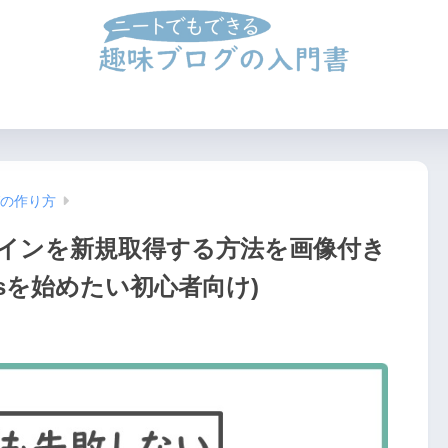
②ブログの開設&設定方法
③記事のつくり方
④収益化のや
ログの作り方
インを新規取得する方法を画像付き
ssを始めたい初心者向け)