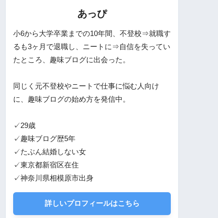
あっぴ
小6から大学卒業までの10年間、不登校⇒就職す
るも3ヶ月で退職し、ニートに⇒自信を失ってい
たところ、趣味ブログに出会った。
同じく元不登校やニートで仕事に悩む人向け
に、趣味ブログの始め方を発信中。
✓29歳
✓趣味ブログ歴5年
✓たぶん結婚しない女
✓東京都新宿区在住
✓神奈川県相模原市出身
詳しいプロフィールはこちら