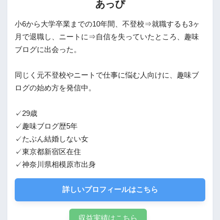
あっぴ
小6から大学卒業までの10年間、不登校⇒就職するも3ヶ
月で退職し、ニートに⇒自信を失っていたところ、趣味
ブログに出会った。
同じく元不登校やニートで仕事に悩む人向けに、趣味ブ
ログの始め方を発信中。
✓29歳
✓趣味ブログ歴5年
✓たぶん結婚しない女
✓東京都新宿区在住
✓神奈川県相模原市出身
詳しいプロフィールはこちら
収益実績はこちら