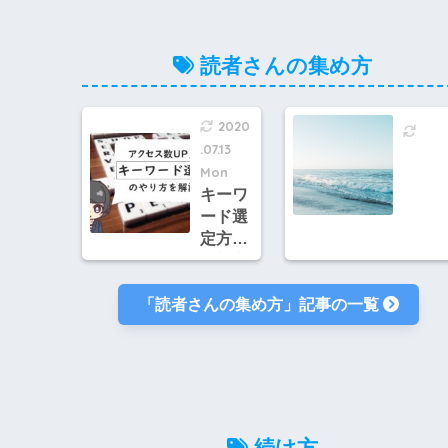
べき8
に基
つの操
を解
作方法
読者さんの集め方
2020
.07.13
Mon
キーワ
ード選
定方法
を初心
者向け
「読者さんの集め方」記事の一覧
に解
説！検
索から
アクセ
スを集
めよう
～既に
続け方