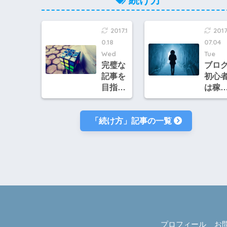
記事を
書いた
場合～
2017.1
2017
0.18
07.04
Wed
Tue
完璧な
ブロ
記事を
初心
目指し
は稼
てな
るよ
い？未
にな
「続け方」記事の一覧
完成の
まで
記事で
安。
も投稿
消に
してい
相談
いんだ
手が
よ
事
プロフィール
お