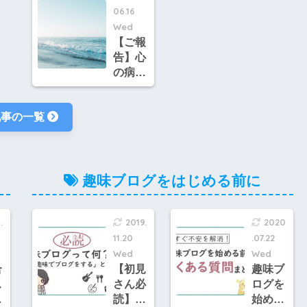
06.16
と
ーム！
になっ
た
スマー
た理由
Wed
の
ト電球
【ご報
を
「Phili
告】心
え
ps
の病気
Hue ホ
(PMD
※
ワイト
D)の疑
記事の一覧
で
グラデ
いがあ
グ
ーショ
るた
る
ン」を
め、現
は
ブロガ
在、ブ
よ
ー向け
ログ関
趣味ブログをはじめる前に
レビュ
連の活
ー
動を減
.
2019.
2020
らして
います
11.20
.07.22
Wed
Wed
合
【初見
趣味ブ
ス
さん必
ログを
で
読】あ
始める