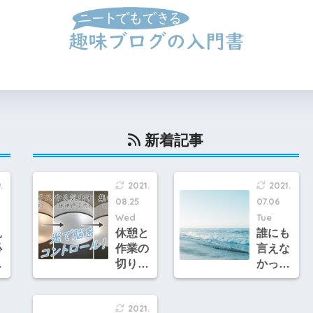
②ブログの開設&設定方法
③記事のつくり方
④収益化のや
新着記事
.
2021.
2021.
08.25
07.06
Wed
Tue
見
休憩と
誰にも
必
作業の
言えな
あ
切り替
かっ
が
えを脳
た、あ
味
に促す
っぴが
2021.
光アラ
不登校