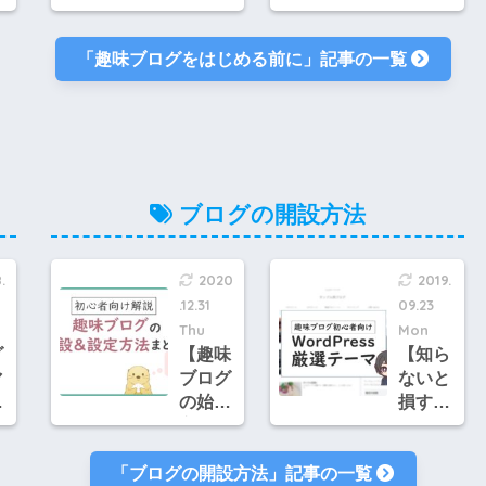
グ
っぴが
前のよ
を
「趣味
くある
「趣味ブログをはじめる前に」記事の一覧
た
ブロ
質問&
規
グ」と
回答
言った
集！す
ときの
べて本
分
意味を
音で答
を
お伝え
えます
べ
しま
ブログの開設方法
が
す！※
に
趣味で
ブログ
.
2020
2019.
をする
.12.31
09.23
思
のとは
Thu
Mon
焦
違うよ
グ
【趣味
【知ら
不
マ
ブログ
ないと
な
イ
の始め
損する
っ
＝
方】10
2021年
な
分でで
版】稼
「ブログの開設方法」記事の一覧
きる作
ぐのに