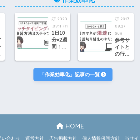
【実家
暮らし
ニート
.
2020
2017.
向け】
.09.11 Fri
08.27
1日10
Sun
分×2週
グ
参考サ
間！私
者
イトと
がタッ
げ
の行き
チタイ
う
来が爆
ピング
る
速化！
を習得
「作業効率化」記事の一覧
不
ショー
できた
解
トカッ
練習方
は
トキー
法まと
相
で画面
め
大
切り替
えをす
る手順
と覚え
HOME
方
問い合わせ
運営方針
広告掲載方針
個人情報保護方針
当サイ