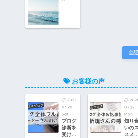
までの
グ」
趣味・
言っ
好きな
とき
ことま
意味
とめ！
お伝
しま
す！
全
趣味
ブロ
をす
のと
違う
お客様の声
2021.
2021
03.20
03.22
Sat
Mon
ブログ
知り
診断を
いの
受けた
スメ