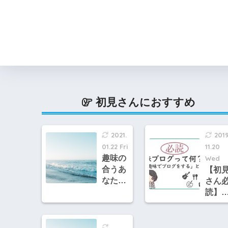
①コンセプトの決め方
初見さんにおすすめ
2021.
2019
01.22 Fri
11.20
趣味の
Wed
合うあ
【初
なたと
さん
繋がり
読】
たい！
っぴ
あっぴ
「趣
のこれ
ブロ