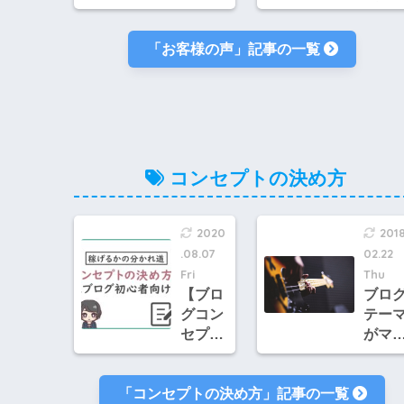
リピー
ブロ
ターJ
診断
「お客様の声」記事の一覧
さんの
受け
声「そ
ご新
の後の
Mさん
記事執
の声
筆にも
「自
役立
が何
つ」
する
コンセプトの決め方
「悩ん
きか
でいる
明確
ことの
なっ
2020
2018
一歩踏
た」
.08.07
02.22
み込ん
「不
Fri
Thu
だ悩み
議と
【ブロ
ブロ
を見抜
りや
グコン
テー
く力が
安が
セプト
がマ
すご
くな
の決め
ナー
い」
た」
方】初
稼げ
「コンセプトの決め方」記事の一覧
心者で
いは