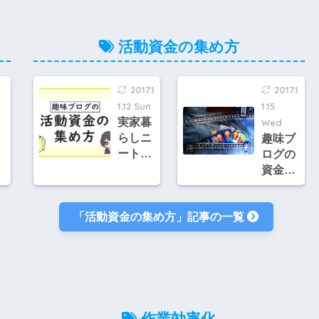
本
ぐ戦略
類似サ
説
を考え
ービス
よう
2つ(収
活動資金の集め方
益化の
準備)
2017.1
2017.1
1.12 Sun
1.15
実家暮
Wed
らしニ
趣味ブ
ート向
ログの
け！趣
資金集
味ブロ
めに役
グで稼
立つク
ぐため
「活動資金の集め方」記事の一覧
レジッ
の資金
トカー
集め方
ド自己
法5選
アフィ
リエイ
トのや
り方
作業効率化