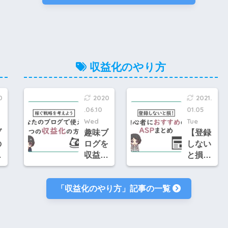
検
り方&
おすす
た
最初に
めの
心
やる設
WordP
も
定まと
ressテ
組
め
ンプレ
す
ート3
収益化のやり方
た
選！ブ
ログ初
心者向
0
2020
2021.
けに解
.06.10
01.05
説
Wed
Tue
ブ
趣味ブ
【登録
の
ログを
しない
の
収益化
と損】
方
する３
趣味ブ
テ
つの手
ログに
「収益化のやり方」記事の一覧
！
段を初
おすす
た
心者向
めな9
心
け解
つの
け
説！稼
ASPと