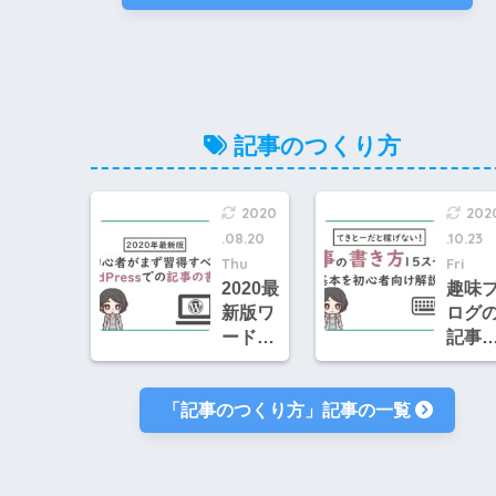
も趣味
嘘！
を生か
証し
して稼
ら初
げる土
者で
台づく
取り
りを解
みや
記事のつくり方
説
かっ
&稼げ
た件
2020
202
.08.20
.10.23
Thu
Fri
2020最
趣味
新版ワ
ログ
ードプ
記事
レスで
書き
の記事
15ス
「記事のつくり方」記事の一覧
の書き
ップ
方！初
稼ぎ
心者が
い初
習得す
者向